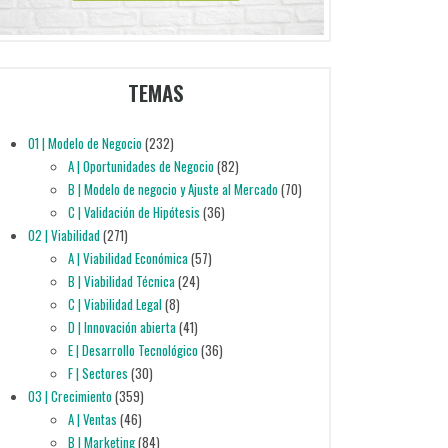
TEMAS
01 | Modelo de Negocio
(232)
A | Oportunidades de Negocio
(82)
B | Modelo de negocio y Ajuste al Mercado
(70)
C | Validación de Hipótesis
(36)
02 | Viabilidad
(271)
A | Viabilidad Económica
(57)
B | Viabilidad Técnica
(24)
C | Viabilidad Legal
(8)
D | Innovación abierta
(41)
E | Desarrollo Tecnológico
(36)
F | Sectores
(30)
03 | Crecimiento
(359)
A | Ventas
(46)
B | Marketing
(84)