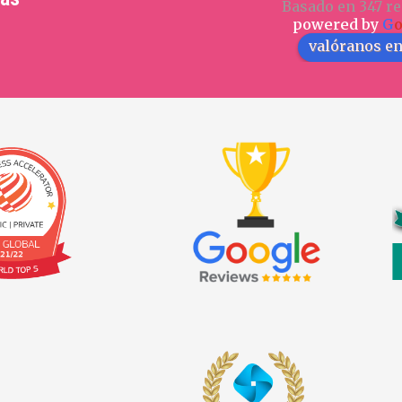
Basado en 347 re
powered by
G
valóranos e