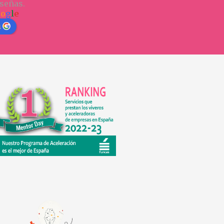
señas.
o
o
g
l
e
n