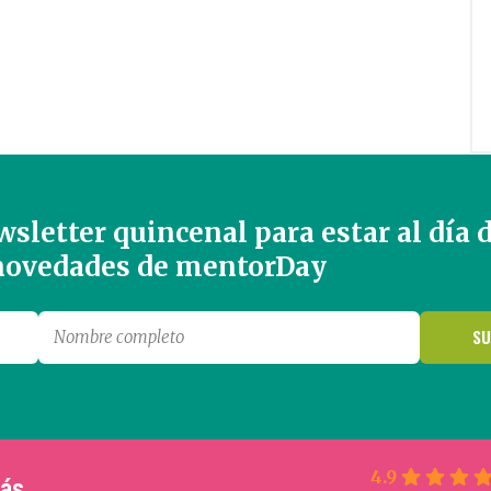
sletter quincenal para estar al día 
 novedades de mentorDay
4.9
más