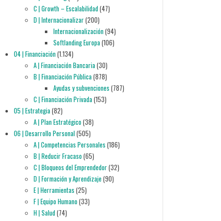
C | Growth – Escalabilidad
(47)
D | Internacionalizar
(200)
Internacionalización
(94)
Softlanding Europa
(106)
04 | Financiación
(1.134)
A | Financiación Bancaria
(30)
B | Financiación Pública
(878)
Ayudas y subvenciones
(787)
C | Financiación Privada
(153)
05 | Estrategia
(82)
A | Plan Estratégico
(38)
06 | Desarrollo Personal
(505)
A | Competencias Personales
(186)
B | Reducir Fracaso
(65)
C | Bloqueos del Emprendedor
(32)
D | Formación y Aprendizaje
(90)
E | Herramientas
(25)
F | Equipo Humano
(33)
H | Salud
(74)