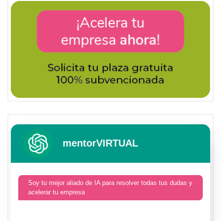
mentorVIRTUAL
Soy tu mejor aliado de IA para resolver todas tus dudas y
acelerar tu empresa