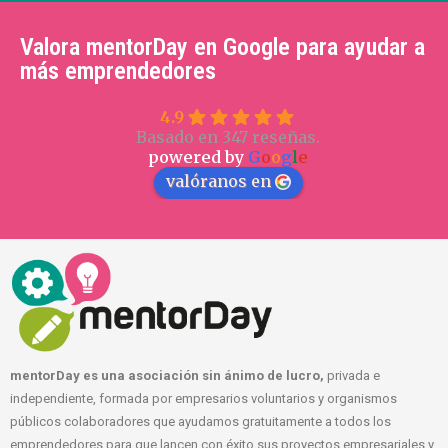
Valora mentorDay en Google para ayudar a
más emprendedores
4.9
Basado en 347 reseñas.
powered by
G
o
o
g
l
e
valóranos en
mentorDay es una asociación sin ánimo de lucro,
privada e
independiente, formada por empresarios voluntarios y organismos
públicos colaboradores que ayudamos gratuitamente a todos los
emprendedores para que lancen con éxito sus proyectos empresariales y