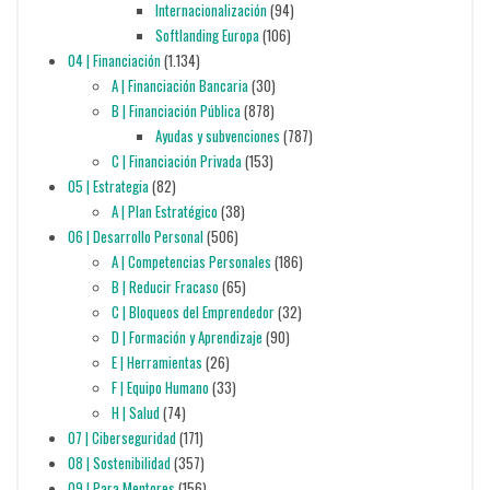
Internacionalización
(94)
Softlanding Europa
(106)
04 | Financiación
(1.134)
A | Financiación Bancaria
(30)
B | Financiación Pública
(878)
Ayudas y subvenciones
(787)
C | Financiación Privada
(153)
05 | Estrategia
(82)
A | Plan Estratégico
(38)
06 | Desarrollo Personal
(506)
A | Competencias Personales
(186)
B | Reducir Fracaso
(65)
C | Bloqueos del Emprendedor
(32)
D | Formación y Aprendizaje
(90)
E | Herramientas
(26)
F | Equipo Humano
(33)
H | Salud
(74)
07 | Ciberseguridad
(171)
08 | Sostenibilidad
(357)
09 | Para Mentores
(156)