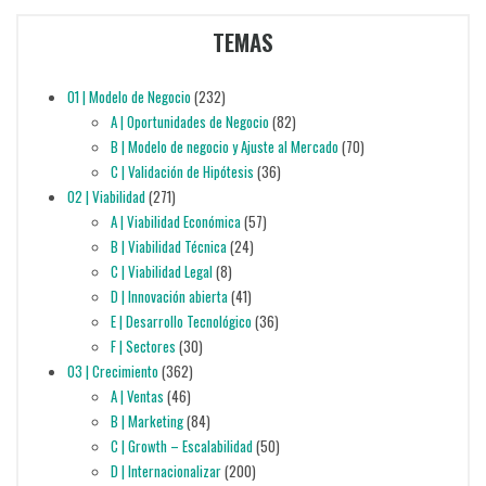
TEMAS
01 | Modelo de Negocio
(232)
A | Oportunidades de Negocio
(82)
B | Modelo de negocio y Ajuste al Mercado
(70)
C | Validación de Hipótesis
(36)
02 | Viabilidad
(271)
A | Viabilidad Económica
(57)
B | Viabilidad Técnica
(24)
C | Viabilidad Legal
(8)
D | Innovación abierta
(41)
E | Desarrollo Tecnológico
(36)
F | Sectores
(30)
03 | Crecimiento
(362)
A | Ventas
(46)
B | Marketing
(84)
C | Growth – Escalabilidad
(50)
D | Internacionalizar
(200)