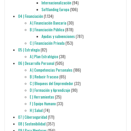
Internacionalización
(94)
Softlanding Europa
(106)
04 | Financiación
(1.134)
A | Financiación Bancaria
(30)
B | Financiación Pública
(878)
Ayudas y subvenciones
(787)
C | Financiación Privada
(153)
05 | Estrategia
(82)
A | Plan Estratégico
(38)
06 | Desarrollo Personal
(505)
A | Competencias Personales
(186)
B | Reducir Fracaso
(65)
C | Bloqueos del Emprendedor
(32)
D | Formación y Aprendizaje
(90)
E | Herramientas
(25)
F | Equipo Humano
(33)
H | Salud
(74)
07 | Ciberseguridad
(171)
08 | Sostenibilidad
(357)
09 | Para Mentores
(156)