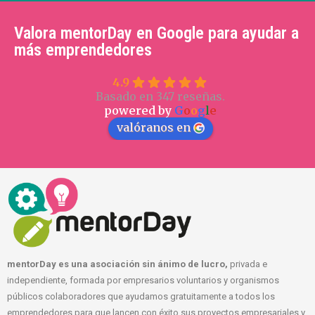
Valora mentorDay en Google para ayudar a
más emprendedores
4.9
Basado en 347 reseñas.
powered by
G
o
o
g
l
e
valóranos en
mentorDay es una asociación sin ánimo de lucro,
privada e
independiente, formada por empresarios voluntarios y organismos
públicos colaboradores que ayudamos gratuitamente a todos los
emprendedores para que lancen con éxito sus proyectos empresariales y