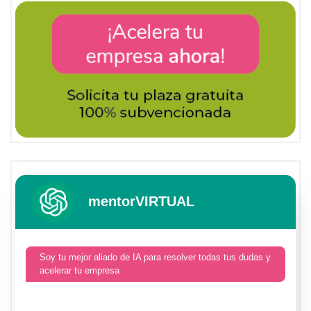
mentorVIRTUAL
Soy tu mejor aliado de IA para resolver todas tus dudas y
acelerar tu empresa