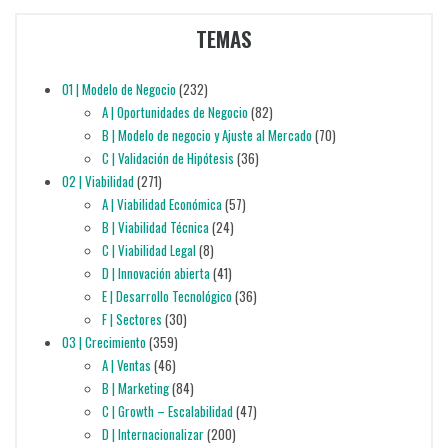
TEMAS
01 | Modelo de Negocio
(232)
A | Oportunidades de Negocio
(82)
B | Modelo de negocio y Ajuste al Mercado
(70)
C | Validación de Hipótesis
(36)
02 | Viabilidad
(271)
A | Viabilidad Económica
(57)
B | Viabilidad Técnica
(24)
C | Viabilidad Legal
(8)
D | Innovación abierta
(41)
E | Desarrollo Tecnológico
(36)
F | Sectores
(30)
03 | Crecimiento
(359)
A | Ventas
(46)
B | Marketing
(84)
C | Growth – Escalabilidad
(47)
D | Internacionalizar
(200)