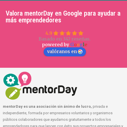
Valora mentorDay en Google para ayudar a
más emprendedores
4.9
Basado en 347 reseñas.
powered by
G
o
o
g
l
e
valóranos en
mentorDay es una asociación sin ánimo de lucro,
privada e
independiente, formada por empresarios voluntarios y organismos
públicos colaboradores que ayudamos gratuitamente a todos los
emprendedores para que lancen con éxito sus proyectos empresariales y