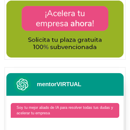
mentorVIRTUAL
Soy tu mejor aliado de IA para resolver todas tus dudas y
acelerar tu empresa