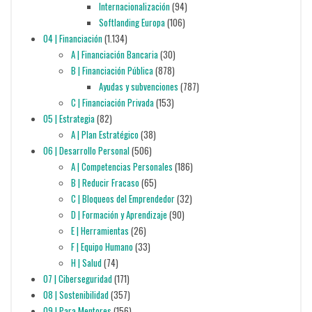
Internacionalización
(94)
Softlanding Europa
(106)
04 | Financiación
(1.134)
A | Financiación Bancaria
(30)
B | Financiación Pública
(878)
Ayudas y subvenciones
(787)
C | Financiación Privada
(153)
05 | Estrategia
(82)
A | Plan Estratégico
(38)
06 | Desarrollo Personal
(506)
A | Competencias Personales
(186)
B | Reducir Fracaso
(65)
C | Bloqueos del Emprendedor
(32)
D | Formación y Aprendizaje
(90)
E | Herramientas
(26)
F | Equipo Humano
(33)
H | Salud
(74)
07 | Ciberseguridad
(171)
08 | Sostenibilidad
(357)
09 | Para Mentores
(156)