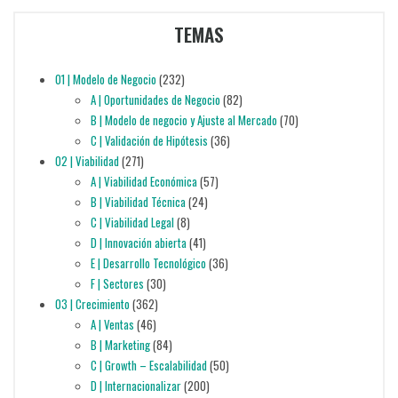
TEMAS
01 | Modelo de Negocio
(232)
A | Oportunidades de Negocio
(82)
B | Modelo de negocio y Ajuste al Mercado
(70)
C | Validación de Hipótesis
(36)
02 | Viabilidad
(271)
A | Viabilidad Económica
(57)
B | Viabilidad Técnica
(24)
C | Viabilidad Legal
(8)
D | Innovación abierta
(41)
E | Desarrollo Tecnológico
(36)
F | Sectores
(30)
03 | Crecimiento
(362)
A | Ventas
(46)
B | Marketing
(84)
C | Growth – Escalabilidad
(50)
D | Internacionalizar
(200)