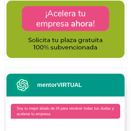
mentorVIRTUAL
Soy tu mejor aliado de IA para resolver todas tus dudas y
acelerar tu empresa