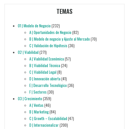
TEMAS
01 | Modelo de Negocio
(232)
A | Oportunidades de Negocio
(82)
B | Modelo de negocio y Ajuste al Mercado
(70)
C | Validación de Hipótesis
(36)
02 | Viabilidad
(271)
A | Viabilidad Económica
(57)
B | Viabilidad Técnica
(24)
C | Viabilidad Legal
(8)
D | Innovación abierta
(41)
E | Desarrollo Tecnológico
(36)
F | Sectores
(30)
03 | Crecimiento
(359)
A | Ventas
(46)
B | Marketing
(84)
C | Growth – Escalabilidad
(47)
D | Internacionalizar
(200)