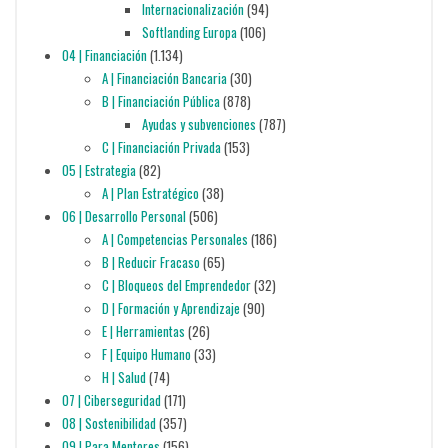
Internacionalización
(94)
Softlanding Europa
(106)
04 | Financiación
(1.134)
A | Financiación Bancaria
(30)
B | Financiación Pública
(878)
Ayudas y subvenciones
(787)
C | Financiación Privada
(153)
05 | Estrategia
(82)
A | Plan Estratégico
(38)
06 | Desarrollo Personal
(506)
A | Competencias Personales
(186)
B | Reducir Fracaso
(65)
C | Bloqueos del Emprendedor
(32)
D | Formación y Aprendizaje
(90)
E | Herramientas
(26)
F | Equipo Humano
(33)
H | Salud
(74)
07 | Ciberseguridad
(171)
08 | Sostenibilidad
(357)
09 | Para Mentores
(156)