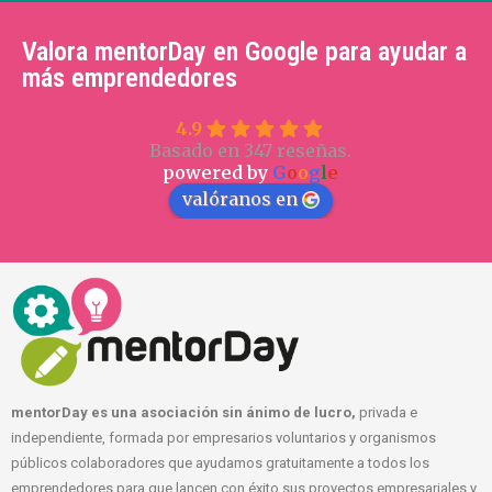
Valora mentorDay en Google para ayudar a
más emprendedores
4.9
Basado en 347 reseñas.
powered by
G
o
o
g
l
e
valóranos en
mentorDay es una asociación sin ánimo de lucro,
privada e
independiente, formada por empresarios voluntarios y organismos
públicos colaboradores que ayudamos gratuitamente a todos los
emprendedores para que lancen con éxito sus proyectos empresariales y