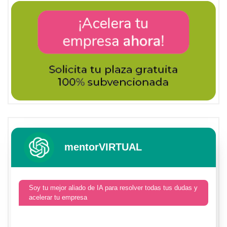
mentorVIRTUAL
Soy tu mejor aliado de IA para resolver todas tus dudas y
acelerar tu empresa