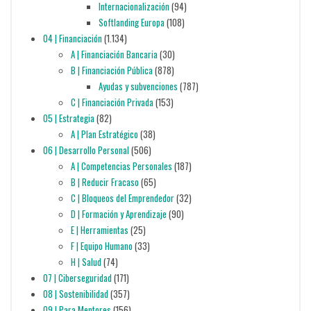
Internacionalización
(94)
Softlanding Europa
(108)
04 | Financiación
(1.134)
A | Financiación Bancaria
(30)
B | Financiación Pública
(878)
Ayudas y subvenciones
(787)
C | Financiación Privada
(153)
05 | Estrategia
(82)
A | Plan Estratégico
(38)
06 | Desarrollo Personal
(506)
A | Competencias Personales
(187)
B | Reducir Fracaso
(65)
C | Bloqueos del Emprendedor
(32)
D | Formación y Aprendizaje
(90)
E | Herramientas
(25)
F | Equipo Humano
(33)
H | Salud
(74)
07 | Ciberseguridad
(171)
08 | Sostenibilidad
(357)
09 | Para Mentores
(156)