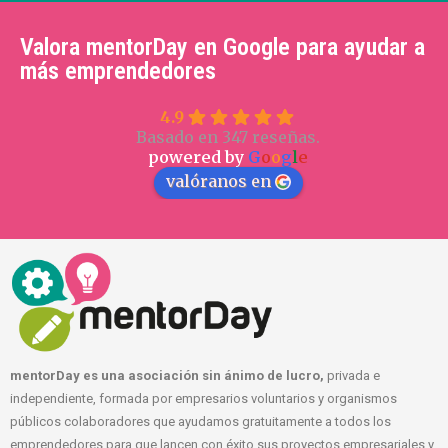
Valora mentorDay en Google para ayudar a
más emprendedores
4.9
Basado en 347 reseñas.
powered by
G
o
o
g
l
e
valóranos en
mentorDay es una asociación sin ánimo de lucro,
privada e
independiente, formada por empresarios voluntarios y organismos
públicos colaboradores que ayudamos gratuitamente a todos los
emprendedores para que lancen con éxito sus proyectos empresariales y