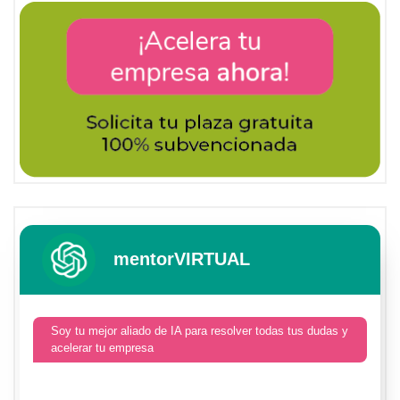
mentorVIRTUAL
Soy tu mejor aliado de IA para resolver todas tus dudas y
acelerar tu empresa