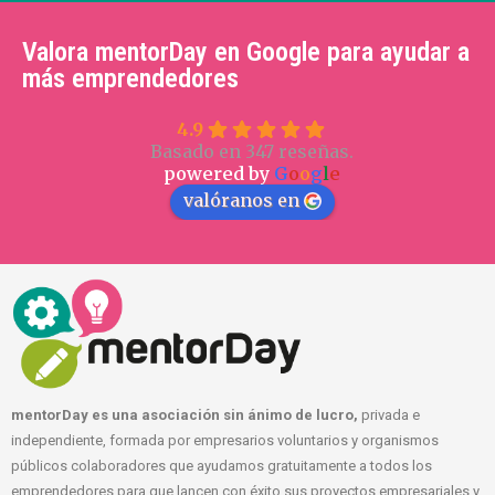
Valora mentorDay en Google para ayudar a
más emprendedores
4.9
Basado en 347 reseñas.
powered by
G
o
o
g
l
e
valóranos en
mentorDay es una asociación sin ánimo de lucro,
privada e
independiente, formada por empresarios voluntarios y organismos
públicos colaboradores que ayudamos gratuitamente a todos los
emprendedores para que lancen con éxito sus proyectos empresariales y