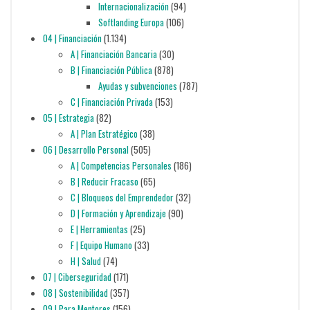
Internacionalización
(94)
Softlanding Europa
(106)
04 | Financiación
(1.134)
A | Financiación Bancaria
(30)
B | Financiación Pública
(878)
Ayudas y subvenciones
(787)
C | Financiación Privada
(153)
05 | Estrategia
(82)
A | Plan Estratégico
(38)
06 | Desarrollo Personal
(505)
A | Competencias Personales
(186)
B | Reducir Fracaso
(65)
C | Bloqueos del Emprendedor
(32)
D | Formación y Aprendizaje
(90)
E | Herramientas
(25)
F | Equipo Humano
(33)
H | Salud
(74)
07 | Ciberseguridad
(171)
08 | Sostenibilidad
(357)
09 | Para Mentores
(156)