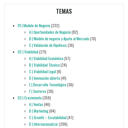
TEMAS
01 | Modelo de Negocio
(232)
A | Oportunidades de Negocio
(82)
B | Modelo de negocio y Ajuste al Mercado
(70)
C | Validación de Hipótesis
(36)
02 | Viabilidad
(271)
A | Viabilidad Económica
(57)
B | Viabilidad Técnica
(24)
C | Viabilidad Legal
(8)
D | Innovación abierta
(41)
E | Desarrollo Tecnológico
(36)
F | Sectores
(30)
03 | Crecimiento
(359)
A | Ventas
(46)
B | Marketing
(84)
C | Growth – Escalabilidad
(47)
D | Internacionalizar
(200)