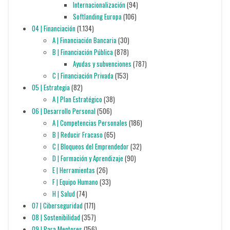
Internacionalización
(94)
Softlanding Europa
(106)
04 | Financiación
(1.134)
A | Financiación Bancaria
(30)
B | Financiación Pública
(878)
Ayudas y subvenciones
(787)
C | Financiación Privada
(153)
05 | Estrategia
(82)
A | Plan Estratégico
(38)
06 | Desarrollo Personal
(506)
A | Competencias Personales
(186)
B | Reducir Fracaso
(65)
C | Bloqueos del Emprendedor
(32)
D | Formación y Aprendizaje
(90)
E | Herramientas
(26)
F | Equipo Humano
(33)
H | Salud
(74)
07 | Ciberseguridad
(171)
08 | Sostenibilidad
(357)
09 | Para Mentores
(156)