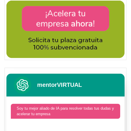
mentorVIRTUAL
Soy tu mejor aliado de IA para resolver todas tus dudas y
acelerar tu empresa