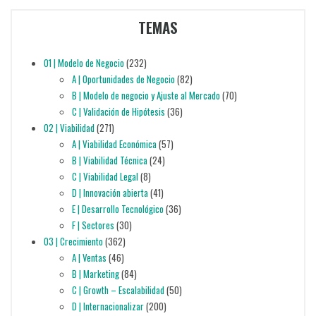
TEMAS
01 | Modelo de Negocio
(232)
A | Oportunidades de Negocio
(82)
B | Modelo de negocio y Ajuste al Mercado
(70)
C | Validación de Hipótesis
(36)
02 | Viabilidad
(271)
A | Viabilidad Económica
(57)
B | Viabilidad Técnica
(24)
C | Viabilidad Legal
(8)
D | Innovación abierta
(41)
E | Desarrollo Tecnológico
(36)
F | Sectores
(30)
03 | Crecimiento
(362)
A | Ventas
(46)
B | Marketing
(84)
C | Growth – Escalabilidad
(50)
D | Internacionalizar
(200)