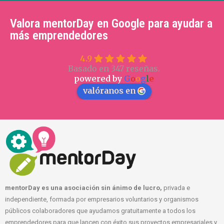
Valora mentorDay en Google para ayudar a
más emprendedores
4.9
Basado en 347 reseñas.
powered by
G
o
o
g
l
e
valóranos en
mentorDay es una asociación sin ánimo de lucro,
privada e
independiente, formada por empresarios voluntarios y organismos
públicos colaboradores que ayudamos gratuitamente a todos los
emprendedores para que lancen con éxito sus proyectos empresariales y