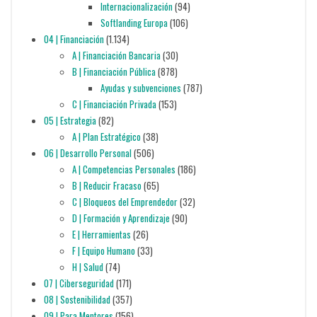
Internacionalización
(94)
Softlanding Europa
(106)
04 | Financiación
(1.134)
A | Financiación Bancaria
(30)
B | Financiación Pública
(878)
Ayudas y subvenciones
(787)
C | Financiación Privada
(153)
05 | Estrategia
(82)
A | Plan Estratégico
(38)
06 | Desarrollo Personal
(506)
A | Competencias Personales
(186)
B | Reducir Fracaso
(65)
C | Bloqueos del Emprendedor
(32)
D | Formación y Aprendizaje
(90)
E | Herramientas
(26)
F | Equipo Humano
(33)
H | Salud
(74)
07 | Ciberseguridad
(171)
08 | Sostenibilidad
(357)
09 | Para Mentores
(156)