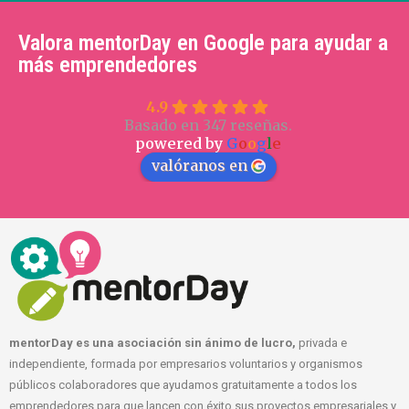
Valora mentorDay en Google para ayudar a
más emprendedores
4.9
Basado en 347 reseñas.
powered by
G
o
o
g
l
e
valóranos en
mentorDay es una asociación sin ánimo de lucro,
privada e
independiente, formada por empresarios voluntarios y organismos
públicos colaboradores que ayudamos gratuitamente a todos los
emprendedores para que lancen con éxito sus proyectos empresariales y