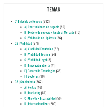
TEMAS
01 | Modelo de Negocio
(232)
A | Oportunidades de Negocio
(82)
B | Modelo de negocio y Ajuste al Mercado
(70)
C | Validación de Hipótesis
(36)
02 | Viabilidad
(271)
A | Viabilidad Económica
(57)
B | Viabilidad Técnica
(24)
C | Viabilidad Legal
(8)
D | Innovación abierta
(41)
E | Desarrollo Tecnológico
(36)
F | Sectores
(30)
03 | Crecimiento
(362)
A | Ventas
(46)
B | Marketing
(84)
C | Growth – Escalabilidad
(50)
D | Internacionalizar
(200)