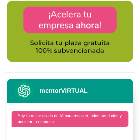
mentorVIRTUAL
Soy tu mejor aliado de IA para resolver todas tus dudas y
acelerar tu empresa