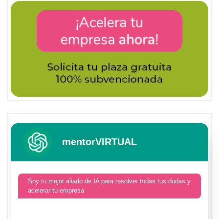
mentorVIRTUAL
Soy tu mejor aliado de IA para resolver todas tus dudas y
acelerar tu empresa