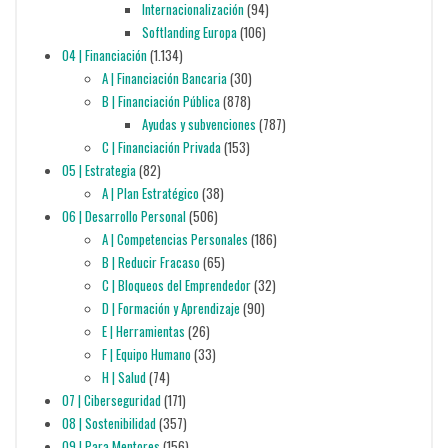
Internacionalización
(94)
Softlanding Europa
(106)
04 | Financiación
(1.134)
A | Financiación Bancaria
(30)
B | Financiación Pública
(878)
Ayudas y subvenciones
(787)
C | Financiación Privada
(153)
05 | Estrategia
(82)
A | Plan Estratégico
(38)
06 | Desarrollo Personal
(506)
A | Competencias Personales
(186)
B | Reducir Fracaso
(65)
C | Bloqueos del Emprendedor
(32)
D | Formación y Aprendizaje
(90)
E | Herramientas
(26)
F | Equipo Humano
(33)
H | Salud
(74)
07 | Ciberseguridad
(171)
08 | Sostenibilidad
(357)
09 | Para Mentores
(156)