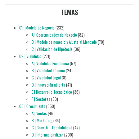
TEMAS
01 | Modelo de Negocio
(232)
A | Oportunidades de Negocio
(82)
B | Modelo de negocio y Ajuste al Mercado
(70)
C | Validación de Hipótesis
(36)
02 | Viabilidad
(271)
A | Viabilidad Económica
(57)
B | Viabilidad Técnica
(24)
C | Viabilidad Legal
(8)
D | Innovación abierta
(41)
E | Desarrollo Tecnológico
(36)
F | Sectores
(30)
03 | Crecimiento
(359)
A | Ventas
(46)
B | Marketing
(84)
C | Growth – Escalabilidad
(47)
D | Internacionalizar
(200)