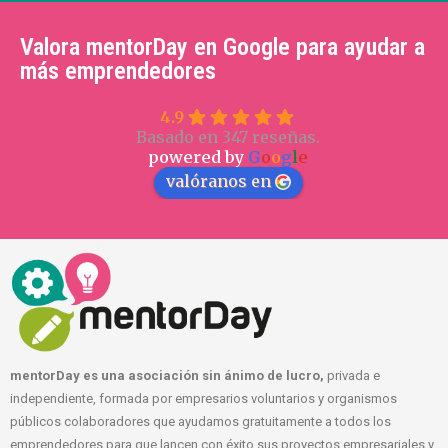
Valora mentorDay en Google para ayudar a
más emprendedores
4.9
Basado en 347 reseñas.
powered by
G
o
o
g
l
e
valóranos en
mentorDay es una asociación sin ánimo de lucro,
privada e
independiente, formada por empresarios voluntarios y organismos
públicos colaboradores que ayudamos gratuitamente a todos los
emprendedores para que lancen con éxito sus proyectos empresariales y