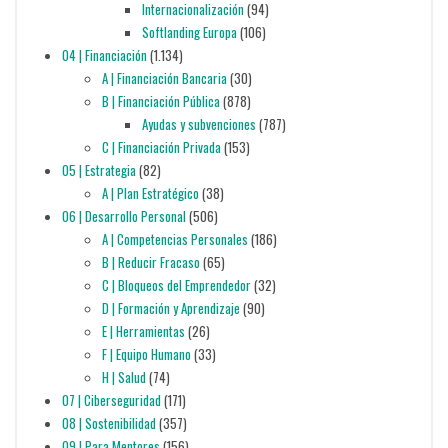
Internacionalización
(94)
Softlanding Europa
(106)
04 | Financiación
(1.134)
A | Financiación Bancaria
(30)
B | Financiación Pública
(878)
Ayudas y subvenciones
(787)
C | Financiación Privada
(153)
05 | Estrategia
(82)
A | Plan Estratégico
(38)
06 | Desarrollo Personal
(506)
A | Competencias Personales
(186)
B | Reducir Fracaso
(65)
C | Bloqueos del Emprendedor
(32)
D | Formación y Aprendizaje
(90)
E | Herramientas
(26)
F | Equipo Humano
(33)
H | Salud
(74)
07 | Ciberseguridad
(171)
08 | Sostenibilidad
(357)
09 | Para Mentores
(156)