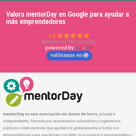
Valora mentorDay en Google para ayudar a
más emprendedores
4.9
Basado en 347 reseñas.
powered by
G
o
o
g
l
e
valóranos en
mentorDay es una asociación sin ánimo de lucro,
privada e
independiente, formada por empresarios voluntarios y organismos
públicos colaboradores que ayudamos gratuitamente a todos los
emprendedores para que lancen con éxito sus proyectos empresariales y