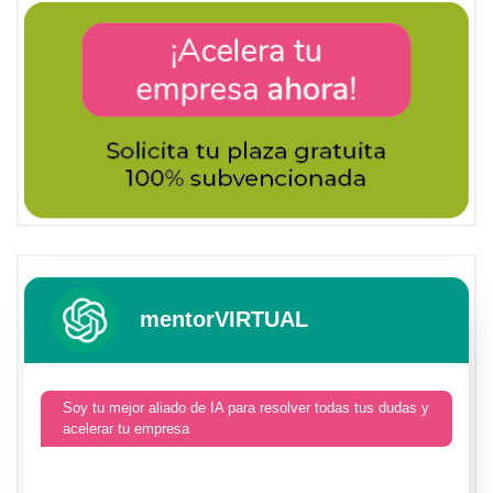
mentorVIRTUAL
Soy tu mejor aliado de IA para resolver todas tus dudas y
acelerar tu empresa