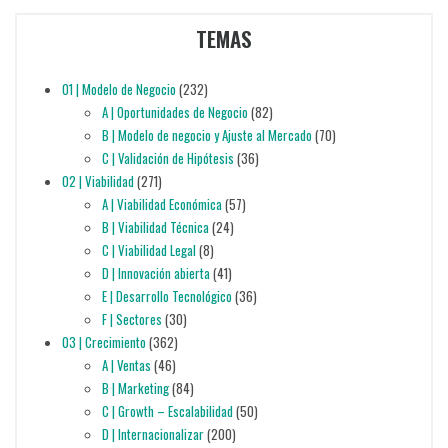
TEMAS
01 | Modelo de Negocio
(232)
A | Oportunidades de Negocio
(82)
B | Modelo de negocio y Ajuste al Mercado
(70)
C | Validación de Hipótesis
(36)
02 | Viabilidad
(271)
A | Viabilidad Económica
(57)
B | Viabilidad Técnica
(24)
C | Viabilidad Legal
(8)
D | Innovación abierta
(41)
E | Desarrollo Tecnológico
(36)
F | Sectores
(30)
03 | Crecimiento
(362)
A | Ventas
(46)
B | Marketing
(84)
C | Growth – Escalabilidad
(50)
D | Internacionalizar
(200)