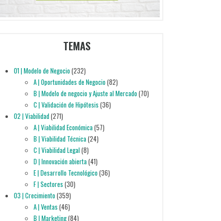
TEMAS
01 | Modelo de Negocio
(232)
A | Oportunidades de Negocio
(82)
B | Modelo de negocio y Ajuste al Mercado
(70)
C | Validación de Hipótesis
(36)
02 | Viabilidad
(271)
A | Viabilidad Económica
(57)
B | Viabilidad Técnica
(24)
C | Viabilidad Legal
(8)
D | Innovación abierta
(41)
E | Desarrollo Tecnológico
(36)
F | Sectores
(30)
03 | Crecimiento
(359)
A | Ventas
(46)
B | Marketing
(84)