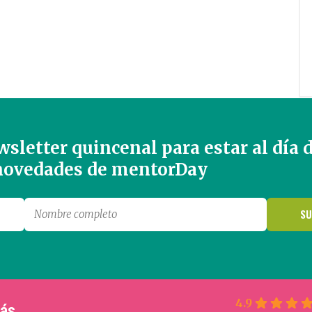
sletter quincenal para estar al día 
 novedades de mentorDay
4.9
más