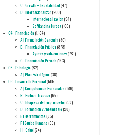
C | Growth – Escalabilidad
(47)
D | Internacionalizar
(200)
Internacionalización
(94)
Softlanding Europa
(106)
04 | Financiación
(1.134)
A | Financiación Bancaria
(30)
B | Financiación Pública
(878)
Ayudas y subvenciones
(787)
C | Financiación Privada
(153)
05 | Estrategia
(82)
A | Plan Estratégico
(38)
06 | Desarrollo Personal
(505)
A | Competencias Personales
(186)
B | Reducir Fracaso
(65)
C | Bloqueos del Emprendedor
(32)
D | Formación y Aprendizaje
(90)
E | Herramientas
(25)
F | Equipo Humano
(33)
H | Salud
(74)