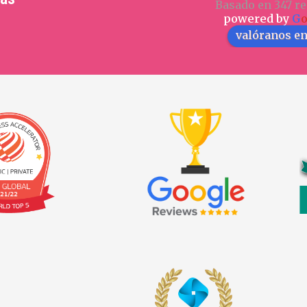
Basado en 347 re
powered by
G
valóranos e