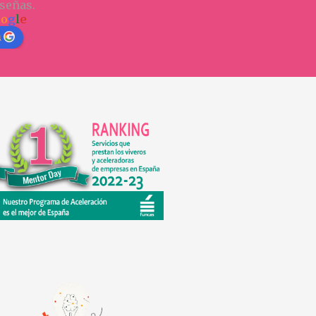
señas.
o
o
g
l
e
n