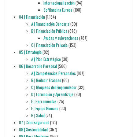
Internacionalización
(94)
Softlanding Europa
(108)
04 | Financiación
(1.134)
A | Financiación Bancaria
(30)
B | Financiación Pública
(878)
Ayudas y subvenciones
(787)
C | Financiación Privada
(153)
05 | Estrategia
(82)
A | Plan Estratégico
(38)
06 | Desarrollo Personal
(506)
A | Competencias Personales
(187)
B | Reducir Fracaso
(65)
C | Bloqueos del Emprendedor
(32)
D | Formación y Aprendizaje
(90)
E | Herramientas
(25)
F | Equipo Humano
(33)
H | Salud
(74)
07 | Ciberseguridad
(171)
08 | Sostenibilidad
(357)
09 | Para Mentores
(156)