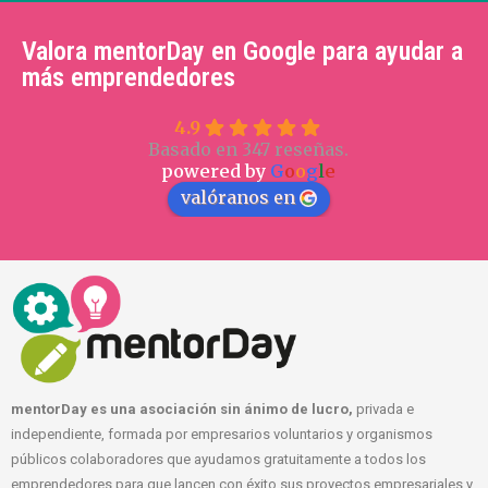
Valora mentorDay en Google para ayudar a
más emprendedores
4.9
Basado en 347 reseñas.
powered by
G
o
o
g
l
e
valóranos en
mentorDay es una asociación sin ánimo de lucro,
privada e
independiente, formada por empresarios voluntarios y organismos
públicos colaboradores que ayudamos gratuitamente a todos los
emprendedores para que lancen con éxito sus proyectos empresariales y