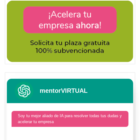
mentorVIRTUAL
Soy tu mejor aliado de IA para resolver todas tus dudas y
acelerar tu empresa