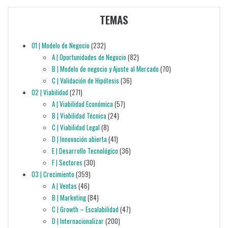
TEMAS
01 | Modelo de Negocio
(232)
A | Oportunidades de Negocio
(82)
B | Modelo de negocio y Ajuste al Mercado
(70)
C | Validación de Hipótesis
(36)
02 | Viabilidad
(271)
A | Viabilidad Económica
(57)
B | Viabilidad Técnica
(24)
C | Viabilidad Legal
(8)
D | Innovación abierta
(41)
E | Desarrollo Tecnológico
(36)
F | Sectores
(30)
03 | Crecimiento
(359)
A | Ventas
(46)
B | Marketing
(84)
C | Growth – Escalabilidad
(47)
D | Internacionalizar
(200)