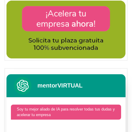
mentorVIRTUAL
Soy tu mejor aliado de IA para resolver todas tus dudas y
acelerar tu empresa