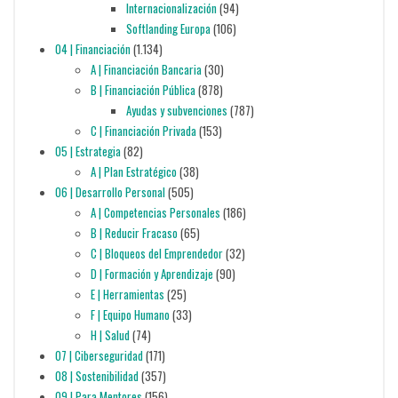
Internacionalización
(94)
Softlanding Europa
(106)
04 | Financiación
(1.134)
A | Financiación Bancaria
(30)
B | Financiación Pública
(878)
Ayudas y subvenciones
(787)
C | Financiación Privada
(153)
05 | Estrategia
(82)
A | Plan Estratégico
(38)
06 | Desarrollo Personal
(505)
A | Competencias Personales
(186)
B | Reducir Fracaso
(65)
C | Bloqueos del Emprendedor
(32)
D | Formación y Aprendizaje
(90)
E | Herramientas
(25)
F | Equipo Humano
(33)
H | Salud
(74)
07 | Ciberseguridad
(171)
08 | Sostenibilidad
(357)
09 | Para Mentores
(156)