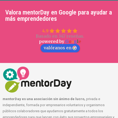
Valora mentorDay en Google para ayudar a
más emprendedores
4.9
Basado en 347 reseñas.
powered by
G
o
o
g
l
e
valóranos en
mentorDay es una asociación sin ánimo de lucro,
privada e
independiente, formada por empresarios voluntarios y organismos
públicos colaboradores que ayudamos gratuitamente a todos los
emprendedores para que lancen con éxito sus proyectos empresariales y