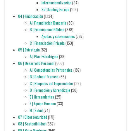
Internacionalización
(94)
Softlanding Europa
(108)
04 | Financiación
(1.134)
A | Financiación Bancaria
(30)
B | Financiación Pública
(878)
Ayudas y subvenciones
(787)
C | Financiación Privada
(153)
05 | Estrategia
(82)
A | Plan Estratégico
(38)
06 | Desarrollo Personal
(506)
A | Competencias Personales
(187)
B | Reducir Fracaso
(65)
C | Bloqueos del Emprendedor
(32)
D | Formación y Aprendizaje
(90)
E | Herramientas
(25)
F | Equipo Humano
(33)
H | Salud
(74)
07 | Ciberseguridad
(171)
08 | Sostenibilidad
(357)
09 | Para Mentores
(156)