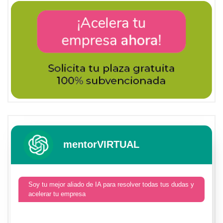
mentorVIRTUAL
Soy tu mejor aliado de IA para resolver todas tus dudas y
acelerar tu empresa