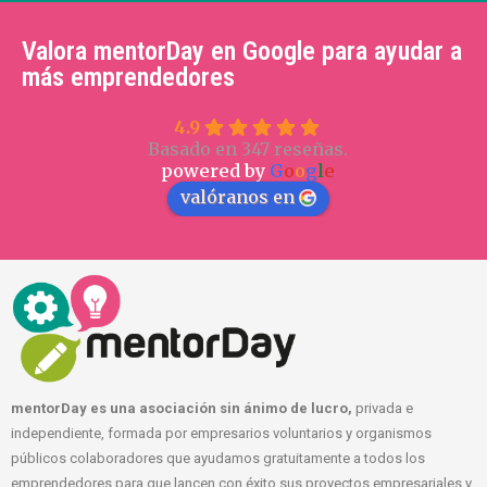
Valora mentorDay en Google para ayudar a
más emprendedores
4.9
Basado en 347 reseñas.
powered by
G
o
o
g
l
e
valóranos en
mentorDay es una asociación sin ánimo de lucro,
privada e
independiente, formada por empresarios voluntarios y organismos
públicos colaboradores que ayudamos gratuitamente a todos los
emprendedores para que lancen con éxito sus proyectos empresariales y