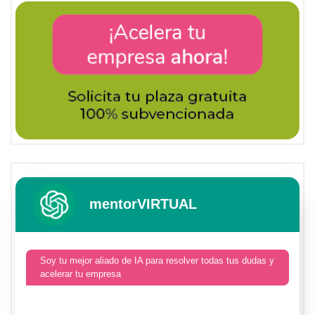
mentorVIRTUAL
Soy tu mejor aliado de IA para resolver todas tus dudas y
acelerar tu empresa