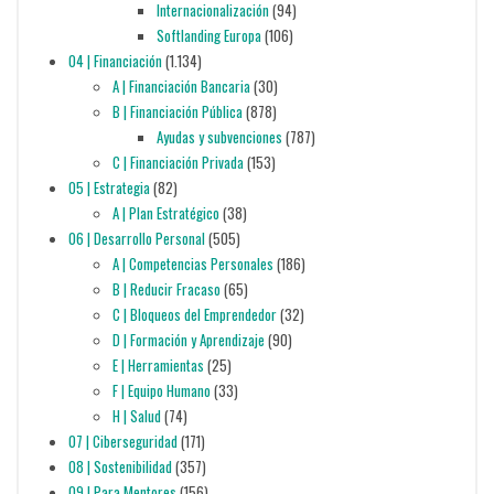
Internacionalización
(94)
Softlanding Europa
(106)
04 | Financiación
(1.134)
A | Financiación Bancaria
(30)
B | Financiación Pública
(878)
Ayudas y subvenciones
(787)
C | Financiación Privada
(153)
05 | Estrategia
(82)
A | Plan Estratégico
(38)
06 | Desarrollo Personal
(505)
A | Competencias Personales
(186)
B | Reducir Fracaso
(65)
C | Bloqueos del Emprendedor
(32)
D | Formación y Aprendizaje
(90)
E | Herramientas
(25)
F | Equipo Humano
(33)
H | Salud
(74)
07 | Ciberseguridad
(171)
08 | Sostenibilidad
(357)
09 | Para Mentores
(156)