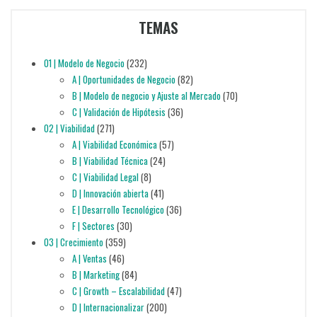
TEMAS
01 | Modelo de Negocio
(232)
A | Oportunidades de Negocio
(82)
B | Modelo de negocio y Ajuste al Mercado
(70)
C | Validación de Hipótesis
(36)
02 | Viabilidad
(271)
A | Viabilidad Económica
(57)
B | Viabilidad Técnica
(24)
C | Viabilidad Legal
(8)
D | Innovación abierta
(41)
E | Desarrollo Tecnológico
(36)
F | Sectores
(30)
03 | Crecimiento
(359)
A | Ventas
(46)
B | Marketing
(84)
C | Growth – Escalabilidad
(47)
D | Internacionalizar
(200)