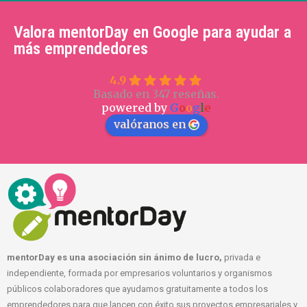
Valora mentorDay en Google para ayudar a
más emprendedores
4.9
Basado en 347 reseñas.
powered by
G
o
o
g
l
e
valóranos en
mentorDay es una asociación sin ánimo de lucro,
privada e
independiente, formada por empresarios voluntarios y organismos
públicos colaboradores que ayudamos gratuitamente a todos los
emprendedores para que lancen con éxito sus proyectos empresariales y