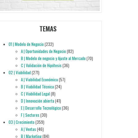
TEMAS
01 | Modelo de Negocio
(232)
A | Oportunidades de Negocio
(82)
B | Modelo de negocio y Ajuste al Mercado
(70)
C | Validación de Hipótesis
(36)
02 | Viabilidad
(271)
A | Viabilidad Económica
(57)
B | Viabilidad Técnica
(24)
C | Viabilidad Legal
(8)
D | Innovación abierta
(41)
E | Desarrollo Tecnológico
(36)
F | Sectores
(30)
03 | Crecimiento
(359)
A | Ventas
(46)
B | Marketing
(84)