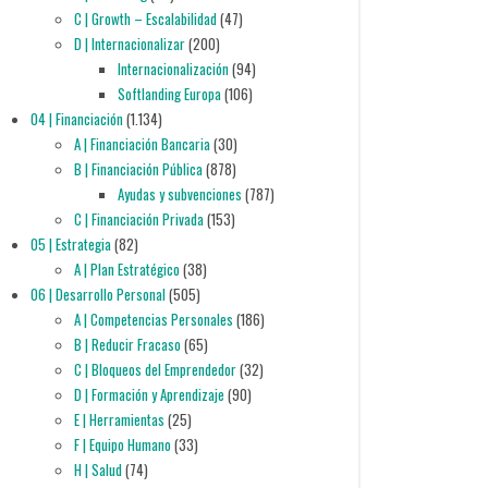
C | Growth – Escalabilidad
(47)
D | Internacionalizar
(200)
Internacionalización
(94)
Softlanding Europa
(106)
04 | Financiación
(1.134)
A | Financiación Bancaria
(30)
B | Financiación Pública
(878)
Ayudas y subvenciones
(787)
C | Financiación Privada
(153)
05 | Estrategia
(82)
A | Plan Estratégico
(38)
06 | Desarrollo Personal
(505)
A | Competencias Personales
(186)
B | Reducir Fracaso
(65)
C | Bloqueos del Emprendedor
(32)
D | Formación y Aprendizaje
(90)
E | Herramientas
(25)
F | Equipo Humano
(33)
H | Salud
(74)