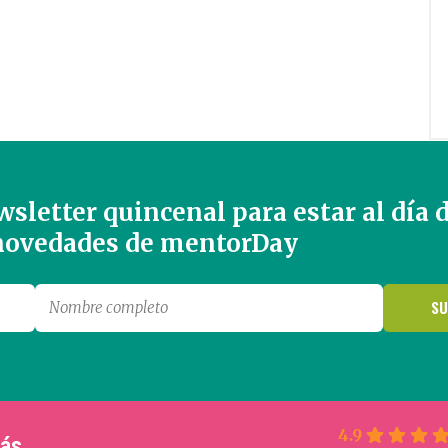
sletter quincenal para estar al día 
 novedades de mentorDay
4.9
más