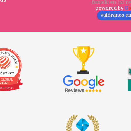
Basado en 347 re
powered by
G
valóranos e