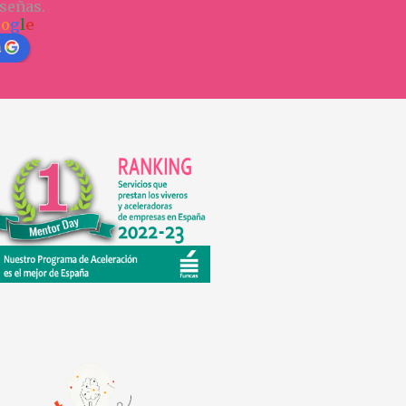
señas.
o
o
g
l
e
n