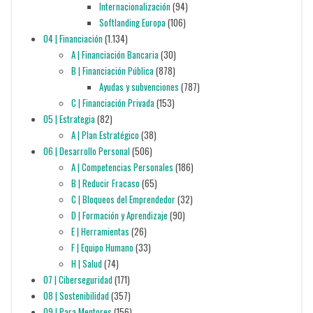
Internacionalización
(94)
Softlanding Europa
(106)
04 | Financiación
(1.134)
A | Financiación Bancaria
(30)
B | Financiación Pública
(878)
Ayudas y subvenciones
(787)
C | Financiación Privada
(153)
05 | Estrategia
(82)
A | Plan Estratégico
(38)
06 | Desarrollo Personal
(506)
A | Competencias Personales
(186)
B | Reducir Fracaso
(65)
C | Bloqueos del Emprendedor
(32)
D | Formación y Aprendizaje
(90)
E | Herramientas
(26)
F | Equipo Humano
(33)
H | Salud
(74)
07 | Ciberseguridad
(171)
08 | Sostenibilidad
(357)
09 | Para Mentores
(156)