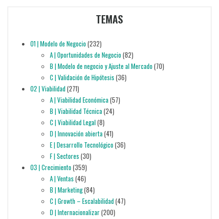
TEMAS
01 | Modelo de Negocio
(232)
A | Oportunidades de Negocio
(82)
B | Modelo de negocio y Ajuste al Mercado
(70)
C | Validación de Hipótesis
(36)
02 | Viabilidad
(271)
A | Viabilidad Económica
(57)
B | Viabilidad Técnica
(24)
C | Viabilidad Legal
(8)
D | Innovación abierta
(41)
E | Desarrollo Tecnológico
(36)
F | Sectores
(30)
03 | Crecimiento
(359)
A | Ventas
(46)
B | Marketing
(84)
C | Growth – Escalabilidad
(47)
D | Internacionalizar
(200)