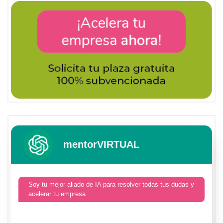
mentorVIRTUAL
Soy tu mejor aliado de IA para resolver todas tus dudas y
acelerar tu empresa