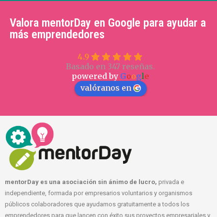
Valora mentorDay en Google para ayudar a
más emprendedores
4.9
Basado en 347 reseñas.
powered by
G
o
o
g
l
e
valóranos en
mentorDay es una asociación sin ánimo de lucro,
privada e
independiente, formada por empresarios voluntarios y organismos
públicos colaboradores que ayudamos gratuitamente a todos los
emprendedores para que lancen con éxito sus proyectos empresariales y