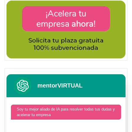
mentorVIRTUAL
Soy tu mejor aliado de IA para resolver todas tus dudas y
acelerar tu empresa