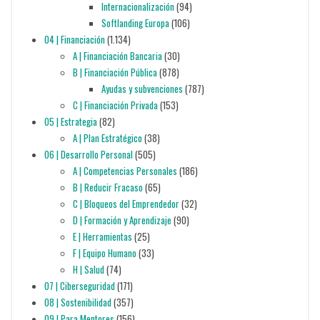
Internacionalización
(94)
Softlanding Europa
(106)
04 | Financiación
(1.134)
A | Financiación Bancaria
(30)
B | Financiación Pública
(878)
Ayudas y subvenciones
(787)
C | Financiación Privada
(153)
05 | Estrategia
(82)
A | Plan Estratégico
(38)
06 | Desarrollo Personal
(505)
A | Competencias Personales
(186)
B | Reducir Fracaso
(65)
C | Bloqueos del Emprendedor
(32)
D | Formación y Aprendizaje
(90)
E | Herramientas
(25)
F | Equipo Humano
(33)
H | Salud
(74)
07 | Ciberseguridad
(171)
08 | Sostenibilidad
(357)
09 | Para Mentores
(156)