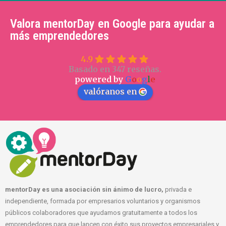
Valora mentorDay en Google para ayudar a
más emprendedores
4.9
Basado en 347 reseñas.
powered by
G
o
o
g
l
e
valóranos en
mentorDay es una asociación sin ánimo de lucro,
privada e
independiente, formada por empresarios voluntarios y organismos
públicos colaboradores que ayudamos gratuitamente a todos los
emprendedores para que lancen con éxito sus proyectos empresariales y