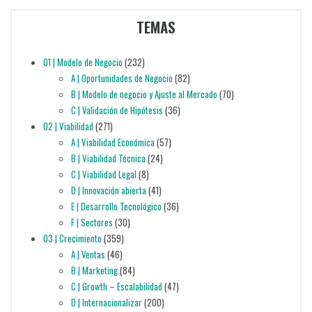
TEMAS
01 | Modelo de Negocio
(232)
A | Oportunidades de Negocio
(82)
B | Modelo de negocio y Ajuste al Mercado
(70)
C | Validación de Hipótesis
(36)
02 | Viabilidad
(271)
A | Viabilidad Económica
(57)
B | Viabilidad Técnica
(24)
C | Viabilidad Legal
(8)
D | Innovación abierta
(41)
E | Desarrollo Tecnológico
(36)
F | Sectores
(30)
03 | Crecimiento
(359)
A | Ventas
(46)
B | Marketing
(84)
C | Growth – Escalabilidad
(47)
D | Internacionalizar
(200)