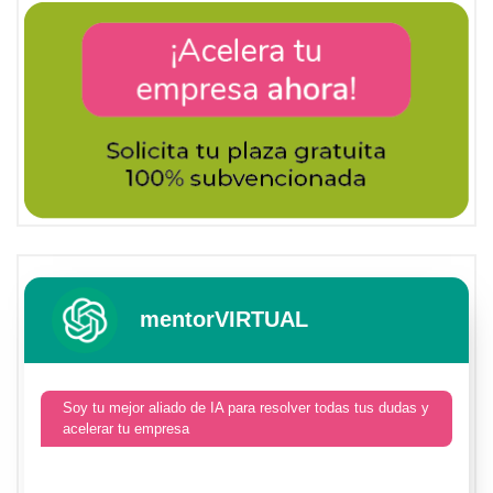
mentorVIRTUAL
Soy tu mejor aliado de IA para resolver todas tus dudas y
acelerar tu empresa