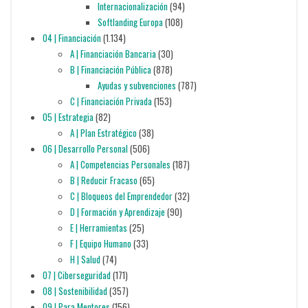
Internacionalización
(94)
Softlanding Europa
(108)
04 | Financiación
(1.134)
A | Financiación Bancaria
(30)
B | Financiación Pública
(878)
Ayudas y subvenciones
(787)
C | Financiación Privada
(153)
05 | Estrategia
(82)
A | Plan Estratégico
(38)
06 | Desarrollo Personal
(506)
A | Competencias Personales
(187)
B | Reducir Fracaso
(65)
C | Bloqueos del Emprendedor
(32)
D | Formación y Aprendizaje
(90)
E | Herramientas
(25)
F | Equipo Humano
(33)
H | Salud
(74)
07 | Ciberseguridad
(171)
08 | Sostenibilidad
(357)
09 | Para Mentores
(156)