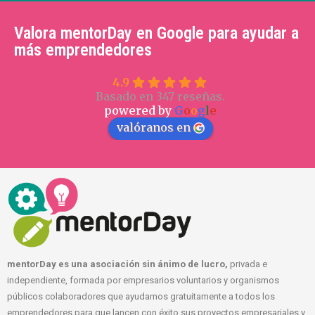
Valora mentorDay en Google para ayudar a
más emprendedores
4.9
Basado en 347 reseñas.
powered by
G
o
o
g
l
e
valóranos en
mentorDay es una asociación sin ánimo de lucro,
privada e
independiente, formada por empresarios voluntarios y organismos
públicos colaboradores que ayudamos gratuitamente a todos los
emprendedores para que lancen con éxito sus proyectos empresariales y