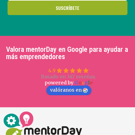
Valora mentorDay en Google para ayudar a
más emprendedores
4.9
Basado en 347 reseñas.
powered by
G
o
o
g
l
e
valóranos en