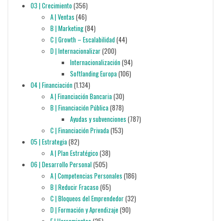
03 | Crecimiento
(356)
A | Ventas
(46)
B | Marketing
(84)
C | Growth – Escalabilidad
(44)
D | Internacionalizar
(200)
Internacionalización
(94)
Softlanding Europa
(106)
04 | Financiación
(1.134)
A | Financiación Bancaria
(30)
B | Financiación Pública
(878)
Ayudas y subvenciones
(787)
C | Financiación Privada
(153)
05 | Estrategia
(82)
A | Plan Estratégico
(38)
06 | Desarrollo Personal
(505)
A | Competencias Personales
(186)
B | Reducir Fracaso
(65)
C | Bloqueos del Emprendedor
(32)
D | Formación y Aprendizaje
(90)