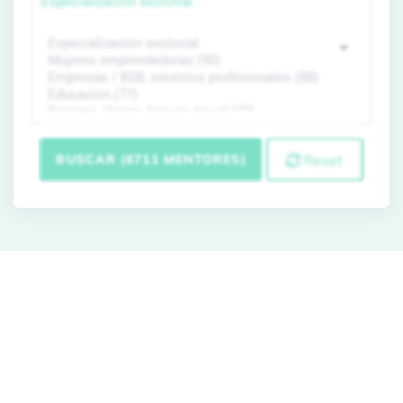
Especialización sectorial
BUSCAR (6711 MENTORES)
Reset