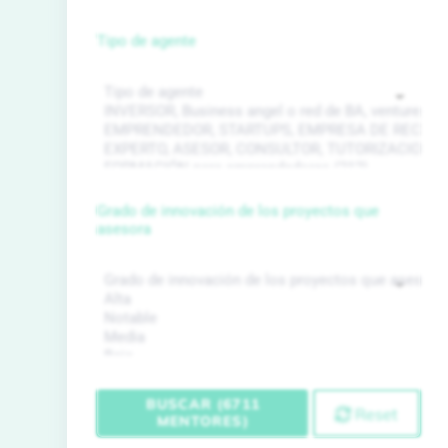
Tipo de agente
Grado de innovación de los proyectos que
asesora
BUSCAR (6711
Reset
MENTORES)