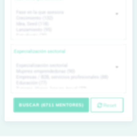
Especialización sectorial
BUSCAR (6711 MENTORES)
Reset