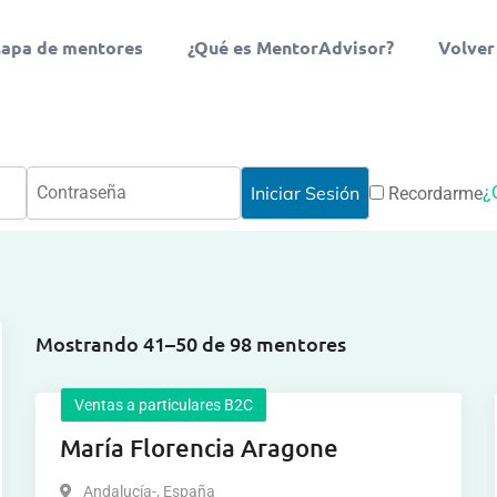
apa de mentores
¿Qué es MentorAdvisor?
Volver
¿
Recordarme
Mostrando 41–50 de 98 mentores
Ventas a particulares B2C
María Florencia Aragone
Andalucía-
,
España