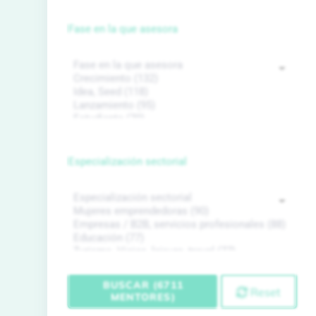
Fase en la que asesora
Especialización sectorial
BUSCAR (6711
Reset
MENTORES)