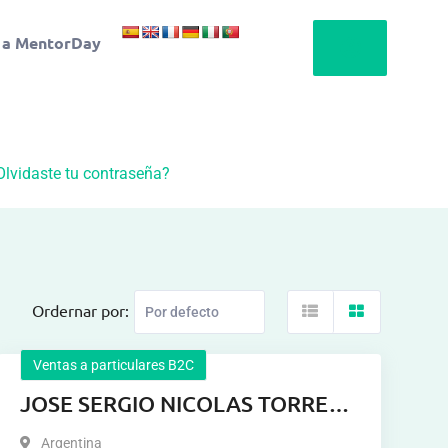
 a MentorDay
Olvidaste tu contraseña?
Ordernar por:
Ventas a particulares B2C
JOSE SERGIO NICOLAS TORRES
GIMENEZ
Argentina