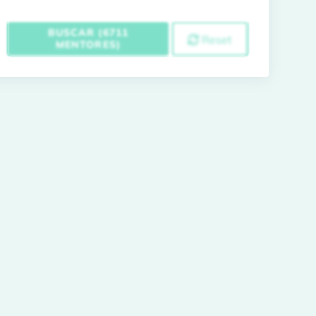
BUSCAR (6711
Reset
MENTORES)