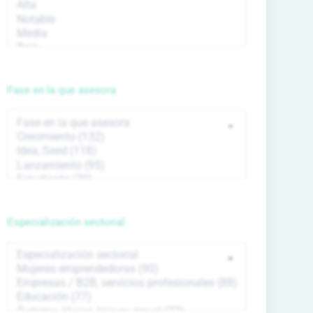
Fase en la que asesora
Especialización sectorial