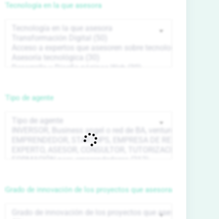
Tecnología en la que asesora
Tipo de agente
Grado de innovación de los proyectos que asesora