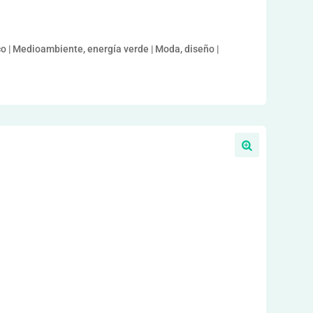
o | Medioambiente, energía verde | Moda, diseño |
l
a