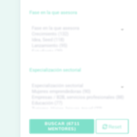
Fase en la que asesora
Especialización sectorial
BUSCAR (6711
Reset
MENTORES)