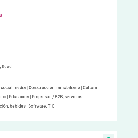
ra
a, Seed
ocial media | Construcción, inmobiliario | Cultura |
co | Educación | Empresas / B2B, servicios
ión, bebidas | Software, TIC