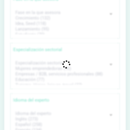
Especialización sectorial
Idioma del experto