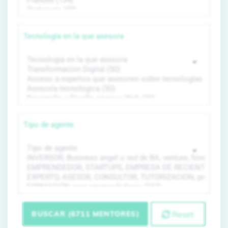
Tecnología en la que asesora
Tipo de agente
BUSCAR (6711 MENTORES)
Reset