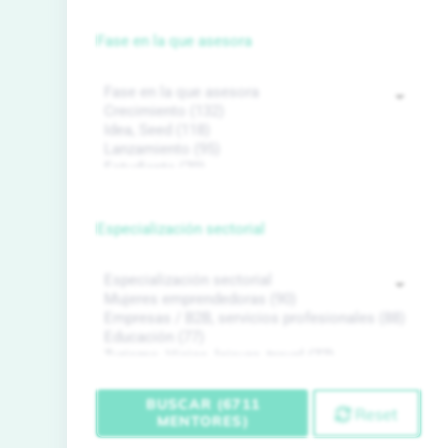
Fase en la que asesora
Especialización sectorial
BUSCAR (6711
Reset
MENTORES)