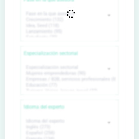
Especialización sectorial
Idioma del experto