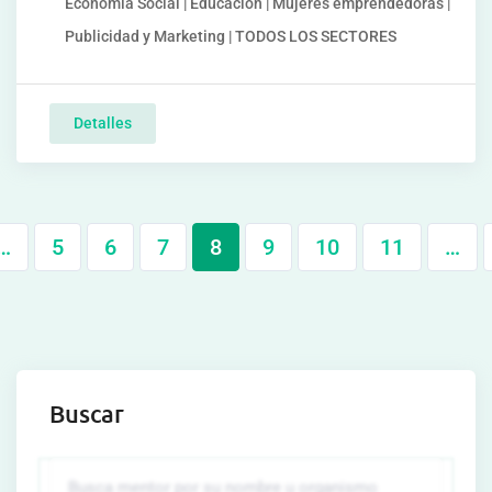
Economía Social | Educación | Mujeres emprendedoras |
Publicidad y Marketing | TODOS LOS SECTORES
Detalles
…
5
6
7
8
9
10
11
…
Buscar