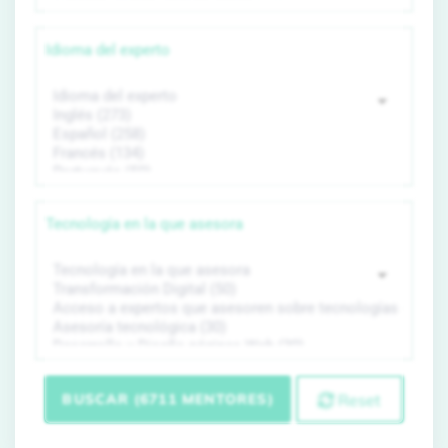
Idioma del experto
Tecnología en la que asesora
BUSCAR (6711 MENTORES)
Reset