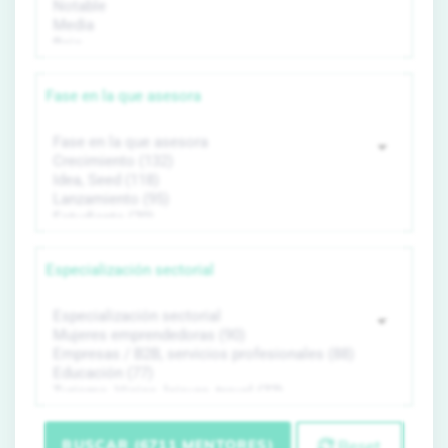
Fase en la que asesora
Especialización sectorial
BUSCAR (6711 MENTORES)
Reset