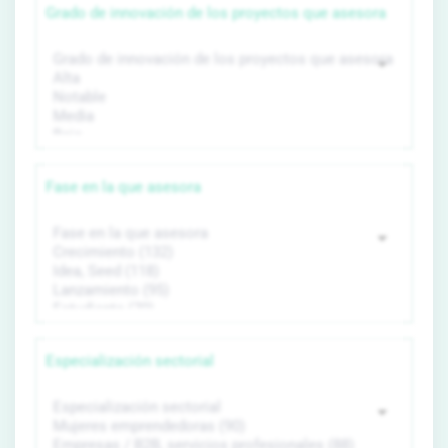
Grado de innovación de los proyectos que asesora
Fase en la que asesora
Especialización sectorial