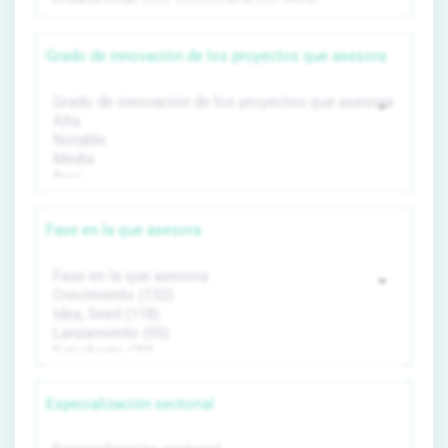
Grado de innovación de los proyectos que asesora
Fase en la que asesora
Especialización sectorial