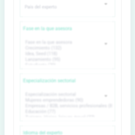
Fase en la que asesora
Especialización sectorial
Idioma del experto