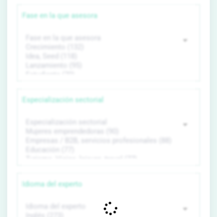
Fase en la que asesora
Especialización sectorial
Idioma del experto