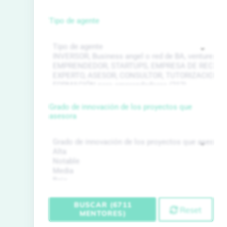
Tipo de agente
Grado de innovación de los proyectos que
asesora
BUSCAR (6711
Reset
MENTORES)