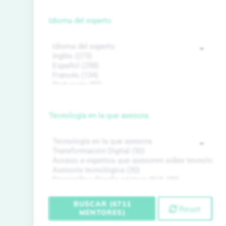
Idioma del experto
Tecnología en la que asesora
BUSCAR (6711
Reset
MENTORES)