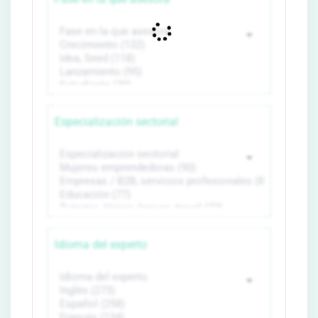
Especialización sectorial
Idioma del experto