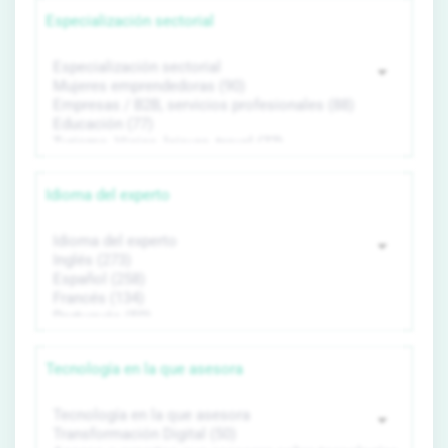
Especialización sectorial
Idioma del experto
Tecnología en la que asesora