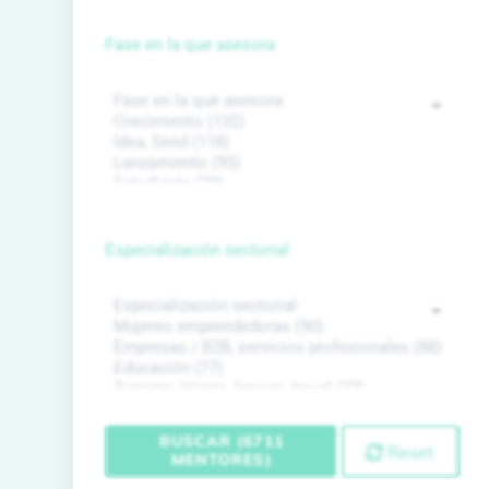
Fase en la que asesora
Especialización sectorial
BUSCAR (6711
Reset
MENTORES)