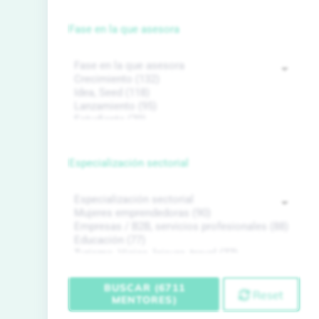
Fase en la que asesora
Especialización sectorial
BUSCAR (6711
Reset
MENTORES)