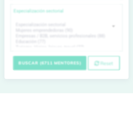
Especialización sectorial
BUSCAR (6711 MENTORES)
Reset