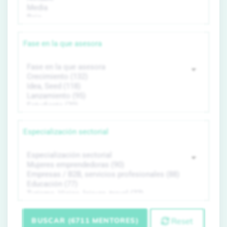
Fase en la que asesora
Especialización sectorial
BUSCAR (6711 MENTORES)
Reset