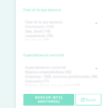
Fase en la que asesora
Especialización sectorial
BUSCAR (6711
Reset
MENTORES)