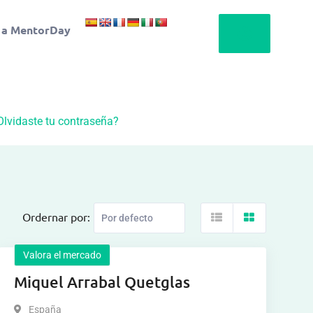
 a MentorDay
Olvidaste tu contraseña?
Ordernar por:
Valora el mercado
Miquel Arrabal Quetglas
España