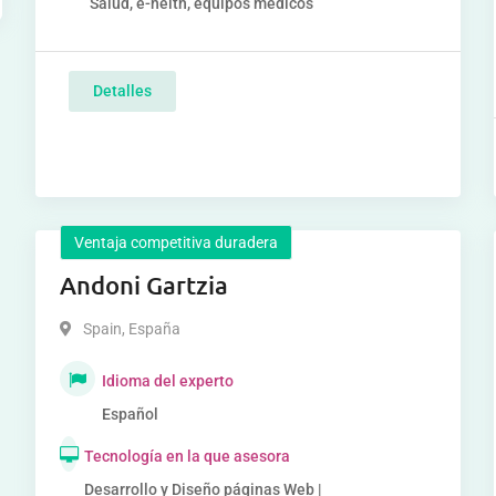
Salud, e-helth, equipos médicos
Detalles
Ventaja competitiva duradera
Andoni Gartzia
Spain
,
España
Idioma del experto
Español
Tecnología en la que asesora
Desarrollo y Diseño páginas Web |