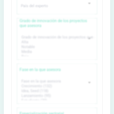
Grado de innovación de los proyectos
que asesora
Fase en la que asesora
Especialización sectorial