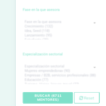
Fase en la que asesora
Especialización sectorial
BUSCAR (6711
Reset
MENTORES)