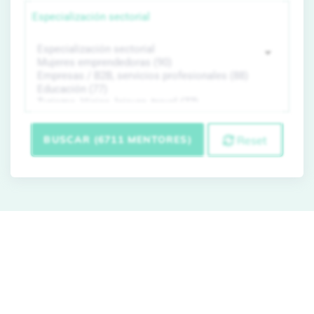
Especialización sectorial
BUSCAR (6711 MENTORES)
Reset