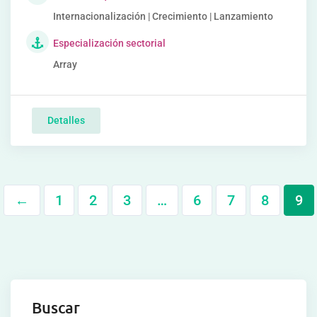
Internacionalización | Crecimiento | Lanzamiento
Especialización sectorial
Array
Detalles
←
1
2
3
…
6
7
8
9
Buscar