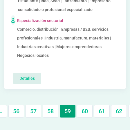
Estudiante | Idea, Seed | Lanzamiento | Empresario
consolidado o profesional especializado
Especialización sectorial
Comercio, distribución | Empresas / B2B, servicios
profesionales | Industria, manufactura, materiales |
Industrias creativas | Mujeres emprendedoras |
Negocios locales
Detalles
…
56
57
58
59
60
61
62