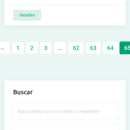
Detalles
←
1
2
3
…
62
63
64
6
Buscar