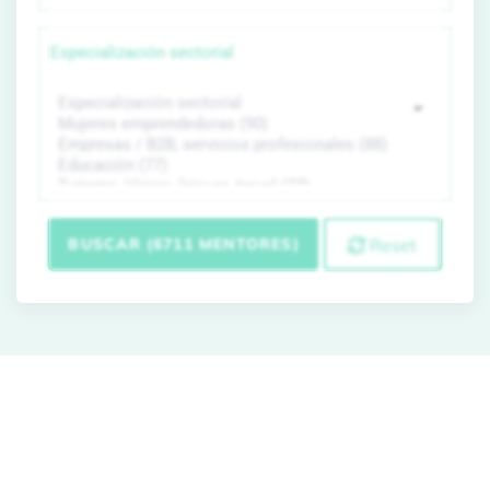
Especialización sectorial
BUSCAR (6711 MENTORES)
Reset