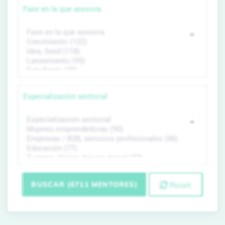
Fase en la que asesora
Especialización sectorial
BUSCAR (6711 MENTORES)
Reset